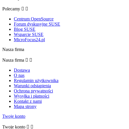
Polecamy


Centrum OpenSource
Forum dyskusyjne SUSE
Blog SUSE
Wsparcie SUSE
MicroFocus24.pl
Nasza firma
Nasza firma


Dostawa
O nas
Regulamin użytkownika
Warunki odstąpienia
Ochrona prywatności
Wysyłka i płatności
Kontakt z nami
Mapa strony
Twoje konto
Twoje konto

