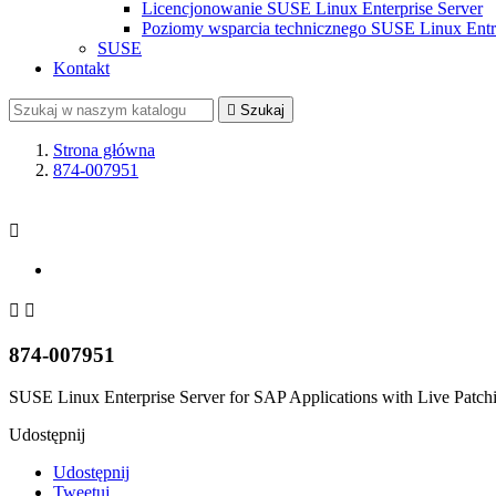
Licencjonowanie SUSE Linux Enterprise Server
Poziomy wsparcia technicznego SUSE Linux Entrp
SUSE
Kontakt

Szukaj
Strona główna
874-007951



874-007951
SUSE Linux Enterprise Server for SAP Applications with Live Patchin
Udostępnij
Udostępnij
Tweetuj