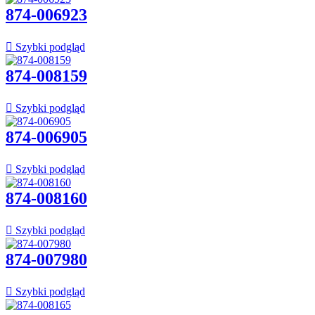
874-006923

Szybki podgląd
874-008159

Szybki podgląd
874-006905

Szybki podgląd
874-008160

Szybki podgląd
874-007980

Szybki podgląd