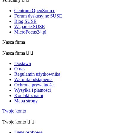
Polecamy


Centrum OpenSource
Forum dyskusyjne SUSE
Blog SUSE
Wsparcie SUSE
MicroFocus24.pl
Nasza firma
Nasza firma


Dostawa
O nas
Regulamin użytkownika
Warunki odstąpienia
Ochrona prywatności
Wysyłka i płatności
Kontakt z nami
Mapa strony
Twoje konto
Twoje konto


Dane osobowe