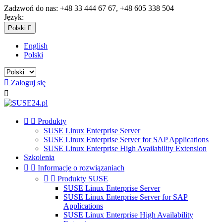
Zadzwoń do nas:
+48 33 444 67 67, +48 605 338 504
Język:
Polski

English
Polski

Zaloguj się



Produkty
SUSE Linux Enterprise Server
SUSE Linux Enterprise Server for SAP Applications
SUSE Linux Enterprise High Availability Extension
Szkolenia


Informacje o rozwiązaniach


Produkty SUSE
SUSE Linux Enterprise Server
SUSE Linux Enterprise Server for SAP
Applications
SUSE Linux Enterprise High Availability